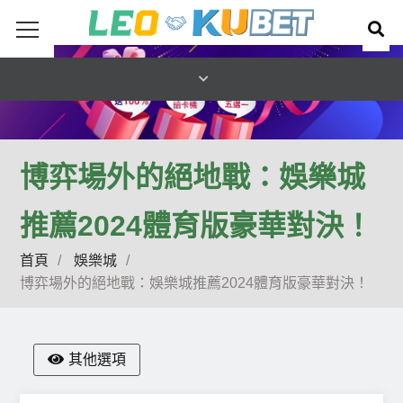
首
頁
首
存
博弈場外的絕地戰：娛樂城
贈
好
推薦2024體育版豪華對決！
禮
首頁
娛樂城
酷
博弈場外的絕地戰：娛樂城推薦2024體育版豪華對決！
遊
真
人
其他選項
百
家