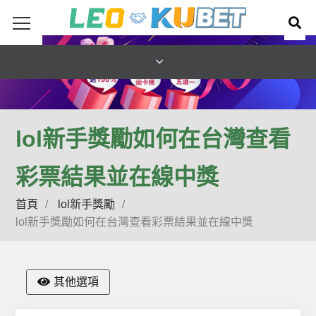
首
頁
首
存
lol新手獎勵如何在台灣查看
贈
好
彩票結果並在線中獎
禮
首頁
lol新手獎勵
酷
lol新手獎勵如何在台灣查看彩票結果並在線中獎
遊
真
人
其他選項
百
家