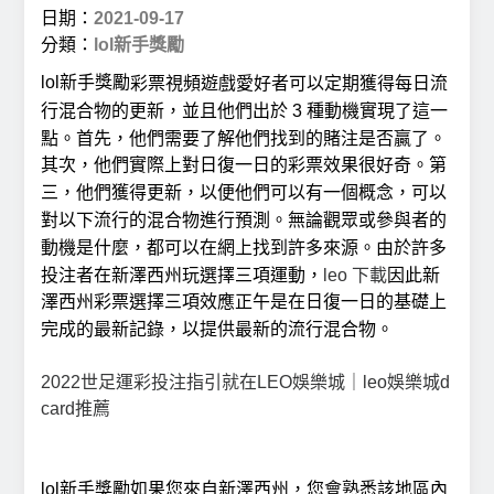
樂
日期：
2021-09-17
遊
分類：
lol新手獎勵
戲
lol新手獎勵
彩票視頻遊戲愛好者可以定期獲得每日流
行混合物的更新，並且他們出於 3 種動機實現了這一
t
點。首先，他們需要了解他們找到的賭注是否贏了。
h
其次，他們實際上對日復一日的彩票效果很好奇。第
a
三，他們獲得更新，以便他們可以有一個概念，可以
娛
對以下流行的混合物進行預測。無論觀眾或參與者的
樂
動機是什麼，都可以在網上找到許多來源。由於許多
城
投注者在新澤西州玩選擇三項運動，
leo 下載
因此新
九
澤西州彩票選擇三項效應正午是在日復一日的基礎上
州
完成的最新記錄，以提供最新的流行混合物。
娛
樂
2022世足運彩投注指引就在LEO娛樂城｜leo娛樂城d
城
card推薦
魔
龍
lol新手獎勵
如果您來自新澤西州，您會熟悉該地區內